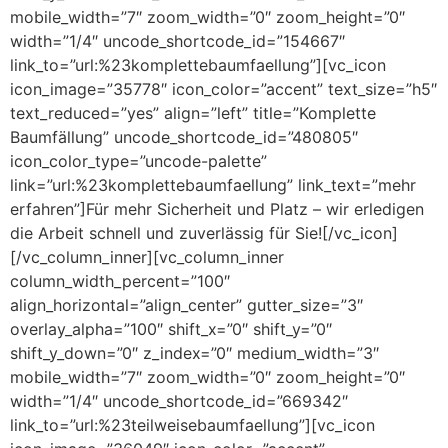
mobile_width=”7″ zoom_width=”0″ zoom_height=”0″
width=”1/4″ uncode_shortcode_id=”154667″
link_to=”url:%23komplettebaumfaellung”][vc_icon
icon_image=”35778″ icon_color=”accent” text_size=”h5″
text_reduced=”yes” align=”left” title=”Komplette
Baumfällung” uncode_shortcode_id=”480805″
icon_color_type=”uncode-palette”
link=”url:%23komplettebaumfaellung” link_text=”mehr
erfahren”]Für mehr Sicherheit und Platz – wir erledigen
die Arbeit schnell und zuverlässig für Sie![/vc_icon]
[/vc_column_inner][vc_column_inner
column_width_percent=”100″
align_horizontal=”align_center” gutter_size=”3″
overlay_alpha=”100″ shift_x=”0″ shift_y=”0″
shift_y_down=”0″ z_index=”0″ medium_width=”3″
mobile_width=”7″ zoom_width=”0″ zoom_height=”0″
width=”1/4″ uncode_shortcode_id=”669342″
link_to=”url:%23teilweisebaumfaellung”][vc_icon