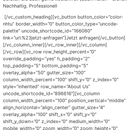
Nachhaltig. Professionell
[/vc_custom_heading][vc_button button_color=”color-
nhtu” border_width=”0″ button_color_type=”uncode-
palette” uncode_shortcode_id=”166080″
link=”url:%23jetzt-anfragen”]Jetzt anfragen[/vc_button]
[/vc_column_inner][/vc_row_inner][/vc_column]
[/vc_row][vc_row row_height_percent=”0″
override_padding=”yes” h_padding=”2″
top_padding=”5″ bottom_padding=”5″
overlay_alpha=”50″ gutter_size=”100″
column_width_percent=”100″ shift_y=”0″ z_index=”0″
style=”inherited” row_name=”About Us”
uncode_shortcode_id=”896616″][vc_column
column_width_percent=”100″ position_vertical=”middle”
align_horizontal=”align_center” gutter_size=”4″
overlay_alpha=”100″ shift_x=”0″ shift_y=”0″
shift_y_down=”0″ z_index=”0″ medium_width=”0″
mobile_width=”0″ zoom_width=”0″ zoom_height=”0″