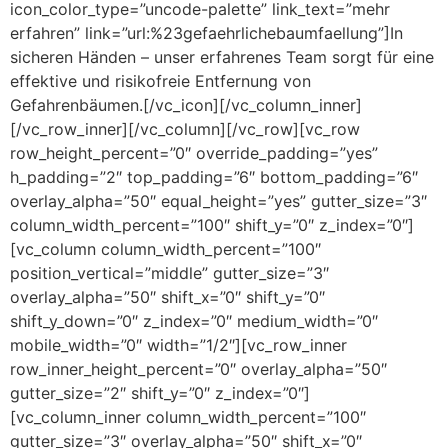
icon_color_type=”uncode-palette” link_text=”mehr
erfahren” link=”url:%23gefaehrlichebaumfaellung”]In
sicheren Händen – unser erfahrenes Team sorgt für eine
effektive und risikofreie Entfernung von
Gefahrenbäumen.[/vc_icon][/vc_column_inner]
[/vc_row_inner][/vc_column][/vc_row][vc_row
row_height_percent=”0″ override_padding=”yes”
h_padding=”2″ top_padding=”6″ bottom_padding=”6″
overlay_alpha=”50″ equal_height=”yes” gutter_size=”3″
column_width_percent=”100″ shift_y=”0″ z_index=”0″]
[vc_column column_width_percent=”100″
position_vertical=”middle” gutter_size=”3″
overlay_alpha=”50″ shift_x=”0″ shift_y=”0″
shift_y_down=”0″ z_index=”0″ medium_width=”0″
mobile_width=”0″ width=”1/2″][vc_row_inner
row_inner_height_percent=”0″ overlay_alpha=”50″
gutter_size=”2″ shift_y=”0″ z_index=”0″]
[vc_column_inner column_width_percent=”100″
gutter_size=”3″ overlay_alpha=”50″ shift_x=”0″