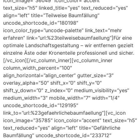
icon_image=”36049″ icon_color=”accent”
text_size=”h5″ linked_title=”yes” text_reduced=”yes”
align=”left” title=”Teilweise Baumfällung”
uncode_shortcode_id=”180198″
icon_color_type=”uncode-palette” link_text=”mehr
erfahren” link=”url:%23teilweisebaumfaellung”]Für eine
optimale Landschaftsgestaltung – wir entfernen gezielt
einzelne Äste oder Kronenteile professionell und sicher.
[/vc_icon][/vc_column_inner][vc_column_inner
column_width_percent=”100″
align_horizontal=”align_center” gutter_size=”3″
overlay_alpha=”50″ shift_x=”0″ shift_y=”0″
shift_y_down=”0″ z_index=”0″ medium_visibility=”yes”
medium_width=”3″ mobile_width=”7″ width=”1/4″
uncode_shortcode_id=”129195″
link_to=”url:%23gefaehrlichebaumfaellung”][vc_icon
icon_image=”35785″ icon_color=”accent” text_size=”h5″
text_reduced=”yes” align=”left” title=”Gefährliche
Baumfällung” uncode_shortcode_id=”233712″