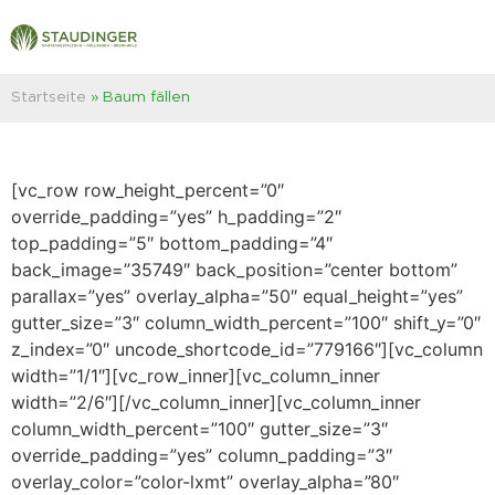
Startseite
»
Baum fällen
[vc_row row_height_percent=”0″
override_padding=”yes” h_padding=”2″
top_padding=”5″ bottom_padding=”4″
back_image=”35749″ back_position=”center bottom”
parallax=”yes” overlay_alpha=”50″ equal_height=”yes”
gutter_size=”3″ column_width_percent=”100″ shift_y=”0″
z_index=”0″ uncode_shortcode_id=”779166″][vc_column
width=”1/1″][vc_row_inner][vc_column_inner
width=”2/6″][/vc_column_inner][vc_column_inner
column_width_percent=”100″ gutter_size=”3″
override_padding=”yes” column_padding=”3″
overlay_color=”color-lxmt” overlay_alpha=”80″