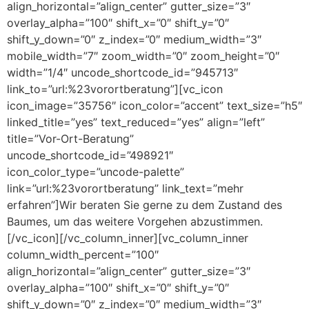
align_horizontal=”align_center” gutter_size=”3″
overlay_alpha=”100″ shift_x=”0″ shift_y=”0″
shift_y_down=”0″ z_index=”0″ medium_width=”3″
mobile_width=”7″ zoom_width=”0″ zoom_height=”0″
width=”1/4″ uncode_shortcode_id=”945713″
link_to=”url:%23vorortberatung”][vc_icon
icon_image=”35756″ icon_color=”accent” text_size=”h5″
linked_title=”yes” text_reduced=”yes” align=”left”
title=”Vor-Ort-Beratung”
uncode_shortcode_id=”498921″
icon_color_type=”uncode-palette”
link=”url:%23vorortberatung” link_text=”mehr
erfahren”]Wir beraten Sie gerne zu dem Zustand des
Baumes, um das weitere Vorgehen abzustimmen.
[/vc_icon][/vc_column_inner][vc_column_inner
column_width_percent=”100″
align_horizontal=”align_center” gutter_size=”3″
overlay_alpha=”100″ shift_x=”0″ shift_y=”0″
shift_y_down=”0″ z_index=”0″ medium_width=”3″