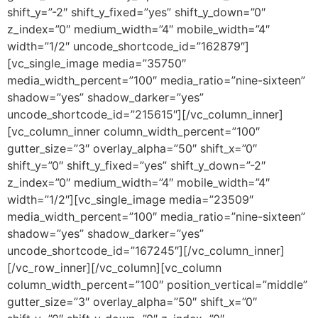
shift_y=”-2″ shift_y_fixed=”yes” shift_y_down=”0″
z_index=”0″ medium_width=”4″ mobile_width=”4″
width=”1/2″ uncode_shortcode_id=”162879″]
[vc_single_image media=”35750″
media_width_percent=”100″ media_ratio=”nine-sixteen”
shadow=”yes” shadow_darker=”yes”
uncode_shortcode_id=”215615″][/vc_column_inner]
[vc_column_inner column_width_percent=”100″
gutter_size=”3″ overlay_alpha=”50″ shift_x=”0″
shift_y=”0″ shift_y_fixed=”yes” shift_y_down=”-2″
z_index=”0″ medium_width=”4″ mobile_width=”4″
width=”1/2″][vc_single_image media=”23509″
media_width_percent=”100″ media_ratio=”nine-sixteen”
shadow=”yes” shadow_darker=”yes”
uncode_shortcode_id=”167245″][/vc_column_inner]
[/vc_row_inner][/vc_column][vc_column
column_width_percent=”100″ position_vertical=”middle”
gutter_size=”3″ overlay_alpha=”50″ shift_x=”0″