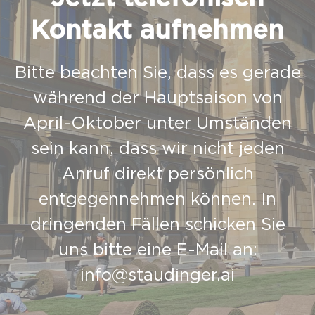
Kontakt aufnehmen
Bitte beachten Sie, dass es gerade
während der Hauptsaison von
April-Oktober unter Umständen
sein kann, dass wir nicht jeden
Anruf direkt persönlich
entgegennehmen können. In
dringenden Fällen schicken Sie
uns bitte eine E-Mail an:
info@staudinger.ai