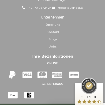
Ihr Klaus Staudinger
+49 170 7672424
info@staudinger.ai
Unternehmen
Über uns
Kontakt
Blogs
Jobs
Kundenbewertungen und Erfahrungen zu
Ihre Bezahloptionen
Klaus Staudinger
ONLINE
SEHR GUT
%
98
Empfehlungen auf
ProvenExpert.com
5,00
/
4,73
BEI LIEFERUNG
756
563
Bewertungen auf
2
Bewertungen von
SEHR GUT
ProvenExpert.com
anderen Quellen