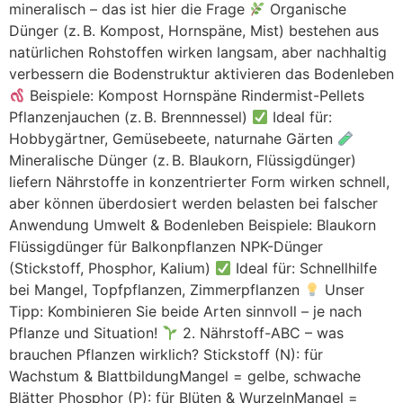
mineralisch – das ist hier die Frage
Organische
Dünger (z. B. Kompost, Hornspäne, Mist) bestehen aus
natürlichen Rohstoffen wirken langsam, aber nachhaltig
verbessern die Bodenstruktur aktivieren das Bodenleben
Beispiele: Kompost Hornspäne Rindermist-Pellets
Pflanzenjauchen (z. B. Brennnessel)
Ideal für:
Hobbygärtner, Gemüsebeete, naturnahe Gärten
Mineralische Dünger (z. B. Blaukorn, Flüssigdünger)
liefern Nährstoffe in konzentrierter Form wirken schnell,
aber können überdosiert werden belasten bei falscher
Anwendung Umwelt & Bodenleben Beispiele: Blaukorn
Flüssigdünger für Balkonpflanzen NPK-Dünger
(Stickstoff, Phosphor, Kalium)
Ideal für: Schnellhilfe
bei Mangel, Topfpflanzen, Zimmerpflanzen
Unser
Tipp: Kombinieren Sie beide Arten sinnvoll – je nach
Pflanze und Situation!
2. Nährstoff-ABC – was
brauchen Pflanzen wirklich? Stickstoff (N): für
Wachstum & BlattbildungMangel = gelbe, schwache
Blätter Phosphor (P): für Blüten & WurzelnMangel =