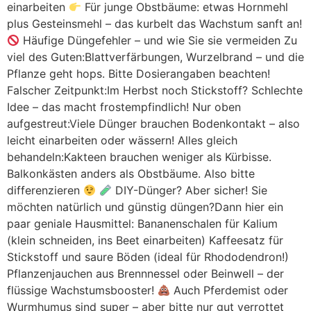
einarbeiten
Für junge Obstbäume: etwas Hornmehl
plus Gesteinsmehl – das kurbelt das Wachstum sanft an!
Häufige Düngefehler – und wie Sie sie vermeiden Zu
viel des Guten:Blattverfärbungen, Wurzelbrand – und die
Pflanze geht hops. Bitte Dosierangaben beachten!
Falscher Zeitpunkt:Im Herbst noch Stickstoff? Schlechte
Idee – das macht frostempfindlich! Nur oben
aufgestreut:Viele Dünger brauchen Bodenkontakt – also
leicht einarbeiten oder wässern! Alles gleich
behandeln:Kakteen brauchen weniger als Kürbisse.
Balkonkästen anders als Obstbäume. Also bitte
differenzieren
DIY-Dünger? Aber sicher! Sie
möchten natürlich und günstig düngen?Dann hier ein
paar geniale Hausmittel: Bananenschalen für Kalium
(klein schneiden, ins Beet einarbeiten) Kaffeesatz für
Stickstoff und saure Böden (ideal für Rhododendron!)
Pflanzenjauchen aus Brennnessel oder Beinwell – der
flüssige Wachstumsbooster!
Auch Pferdemist oder
Wurmhumus sind super – aber bitte nur gut verrottet