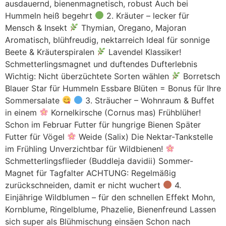
ausdauernd, bienenmagnetisch, robust Auch bei
Hummeln heiß begehrt
2. Kräuter – lecker für
Mensch & Insekt
Thymian, Oregano, Majoran
Aromatisch, blühfreudig, nektarreich Ideal für sonnige
Beete & Kräuterspiralen
Lavendel Klassiker!
Schmetterlingsmagnet und duftendes Dufterlebnis
Wichtig: Nicht überzüchtete Sorten wählen
Borretsch
Blauer Star für Hummeln Essbare Blüten = Bonus für Ihre
Sommersalate
3. Sträucher – Wohnraum & Buffet
in einem
Kornelkirsche (Cornus mas) Frühblüher!
Schon im Februar Futter für hungrige Bienen Später
Futter für Vögel
Weide (Salix) Die Nektar-Tankstelle
im Frühling Unverzichtbar für Wildbienen!
Schmetterlingsflieder (Buddleja davidii) Sommer-
Magnet für Tagfalter ACHTUNG: Regelmäßig
zurückschneiden, damit er nicht wuchert
4.
Einjährige Wildblumen – für den schnellen Effekt Mohn,
Kornblume, Ringelblume, Phazelie, Bienenfreund Lassen
sich super als Blühmischung einsäen Schon nach