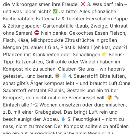
die Mikroorganismen ihre Freude!
3. Was darf rein –
und was lieber nicht?
Ja bitte: Alles pflanzliche
Küchenabfälle Kaffeesatz & Teefilter Eierschalen Pappe
& Zeitungspapier Gartenabfälle (Laub, Zweige, Unkraut
ohne Samen)
Nein danke: Gekochtes Essen Fleisch,
Fisch, Käse, Milchprodukte Zitrusfrüchte in großen
Mengen (zu sauer!) Glas, Plastik, Metall (eh klar, oder?)
Pflanzen mit Krankheiten oder Schädlingen
Bonus-
Tipp: Katzenstreu, Grillkohle oder Windeln haben im
Kompost nix zu suchen. Glauben Sie uns – wir haben’s
getestet… und bereut.
4. Sauerstoff! Bitte lüften,
sonst gibt’s Ärger Kompost lebt – und braucht Luft.Ohne
Sauerstoff entsteht Fäulnis, Gestank und ein trüber
Kompost, den nicht mal eine Brennnessel will.
Einfach alle 1–2 Wochen umsetzen oder durchmischen,
z. B. mit einer Grabegabel. Das bringt Luft rein und
beschleunigt den Abbau.
5. Feuchtigkeit – nicht zu
nass, nicht zu trocken Der Kompost sollte sich anfühlen
wie ein gut ausgedrückter Schwamm.Wenn er zu