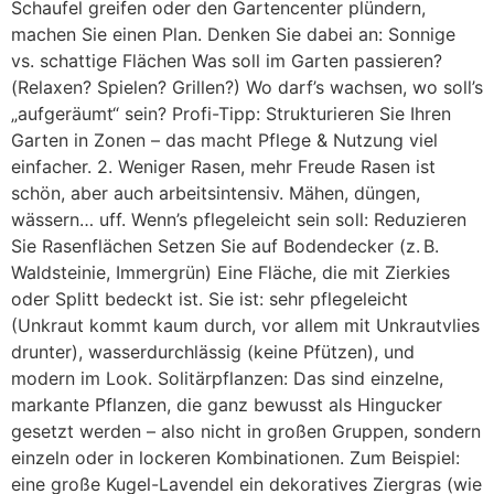
Schaufel greifen oder den Gartencenter plündern,
machen Sie einen Plan. Denken Sie dabei an: Sonnige
vs. schattige Flächen Was soll im Garten passieren?
(Relaxen? Spielen? Grillen?) Wo darf’s wachsen, wo soll’s
„aufgeräumt“ sein? Profi-Tipp: Strukturieren Sie Ihren
Garten in Zonen – das macht Pflege & Nutzung viel
einfacher. 2. Weniger Rasen, mehr Freude Rasen ist
schön, aber auch arbeitsintensiv. Mähen, düngen,
wässern… uff. Wenn’s pflegeleicht sein soll: Reduzieren
Sie Rasenflächen Setzen Sie auf Bodendecker (z. B.
Waldsteinie, Immergrün) Eine Fläche, die mit Zierkies
oder Splitt bedeckt ist. Sie ist: sehr pflegeleicht
(Unkraut kommt kaum durch, vor allem mit Unkrautvlies
drunter), wasserdurchlässig (keine Pfützen), und
modern im Look. Solitärpflanzen: Das sind einzelne,
markante Pflanzen, die ganz bewusst als Hingucker
gesetzt werden – also nicht in großen Gruppen, sondern
einzeln oder in lockeren Kombinationen. Zum Beispiel:
eine große Kugel-Lavendel ein dekoratives Ziergras (wie