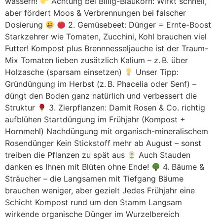
wässern!
Achtung bei Billig-Blaukorn: Wirkt schnell,
aber fördert Moos & Verbrennungen bei falscher
Dosierung
2. Gemüsebeet: Dünger = Ernte-Boost
Starkzehrer wie Tomaten, Zucchini, Kohl brauchen viel
Futter! Kompost plus Brennnesseljauche ist der Traum-
Mix Tomaten lieben zusätzlich Kalium – z. B. über
Holzasche (sparsam einsetzen)
Unser Tipp:
Gründüngung im Herbst (z. B. Phacelia oder Senf) –
düngt den Boden ganz natürlich und verbessert die
Struktur
3. Zierpflanzen: Damit Rosen & Co. richtig
aufblühen Startdüngung im Frühjahr (Kompost +
Hornmehl) Nachdüngung mit organisch-mineralischem
Rosendünger Kein Stickstoff mehr ab August – sonst
treiben die Pflanzen zu spät aus
Auch Stauden
danken es Ihnen mit Blüten ohne Ende!
4. Bäume &
Sträucher – die Langsamen mit Tiefgang Bäume
brauchen weniger, aber gezielt Jedes Frühjahr eine
Schicht Kompost rund um den Stamm Langsam
wirkende organische Dünger im Wurzelbereich