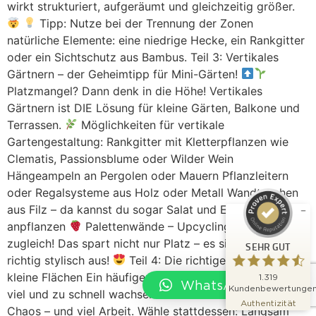
wirkt strukturiert, aufgeräumt und gleichzeitig größer.
Tipp: Nutze bei der Trennung der Zonen
natürliche Elemente: eine niedrige Hecke, ein Rankgitter
oder ein Sichtschutz aus Bambus. Teil 3: Vertikales
Gärtnern – der Geheimtipp für Mini-Gärten!
Platzmangel? Dann denk in die Höhe! Vertikales
Gärtnern ist DIE Lösung für kleine Gärten, Balkone und
Kundenbewertungen und Erfahrungen zu
Terrassen.
Möglichkeiten für vertikale
Klaus Staudinger
Gartengestaltung: Rankgitter mit Kletterpflanzen wie
SEHR GUT
%
98
Clematis, Passionsblume oder Wilder Wein
Hängeampeln an Pergolen oder Mauern Pflanzleitern
Empfehlungen auf
ProvenExpert.com
5,00
/
4,73
oder Regalsysteme aus Holz oder Metall Wandtaschen
aus Filz – da kannst du sogar Salat und Erdbeeren
756
563
anpflanzen
Palettenwände – Upcycling und praktisch
Bewertungen auf
2
Bewertungen von
zugleich! Das spart nicht nur Platz – es sieht auch
SEHR GUT
ProvenExpert.com
anderen Quellen
richtig stylisch aus!
Teil 4: Die richtigen Pflanzen für
kleine Flächen Ein häufiger Fehler in kleinen Gärten: zu
1.319
Blick aufs ProvenExpert-Profil werfen
WhatsApp Chat
Kundenbewertunge
viel und zu schnell wachsendes Grün. Das führt zu
03.08.2026
Authentizität
Chaos – und viel Arbeit. Wähle stattdessen: Langsam