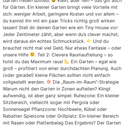
Garten freuen solltest
Klein, aber fein – das gilt auch
für Gärten. Ein kleiner Garten bringt viele Vorteile mit
sich: weniger Arbeit, geringere Kosten und vor allem –
du kannst ihn mit ein paar Tricks richtig groß wirken
lassen! Stell dir deinen Garten wie ein Tiny House vor:
Jeder Zentimeter zählt, aber wenn du’s clever machst,
wird daraus ein echtes Schmuckstück.
Und du
brauchst nicht mal viel Geld. Nur etwas Fantasie – oder
unsere Hilfe
. Teil 2: Clevere Raumaufteilung – so
holst du das Maximum raus!
Ein Garten – egal wie
groß – profitiert von einer durchdachten Planung. Auch
(oder gerade!) kleine Flächen sollten nicht einfach
vollgestellt werden.
Die „Raum-im-Raum“-Strategie
Warum nicht den Garten in Zonen aufteilen? Klingt
aufwendig, ist aber ganz simpel: Ruhezone: Ein kleiner
Sitzbereich, vielleicht sogar mit Pergola oder
Sonnensegel Pflanzzone: Hochbeete, Kübel oder
Rabatten Spielzone oder Grillplatz: Ein kleiner Bereich
mit Rasen oder Plattenbelag Das Ergebnis? Der Garten