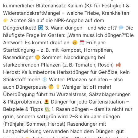
kümmerlicher Blütenansatz Kalium (K): für Festigkeit &
WiderstandskraftMangel = weiche Triebe, Krankheiten
Achten Sie auf die NPK-Angabe auf dem
Düngeretikett!
3. Wann düngen – und wie oft?
Die
häufigste Frage im Garten: „Wann muss ich düngen?“Die
Antwort: Es kommt drauf an.
Frühjahr:
Startdüngung – z. B. mit Kompost, Hornspänen,
Rasendünger
Sommer: Nachdüngung bei
starkzehrenden Pflanzen (z. B. Tomaten, Rosen)
Herbst: Kaliumbetonte Herbstdünger für Gehölze, kein
Stickstoff mehr!
Winter: Pflanzen schlafen – also
auch Düngerpause
Weniger ist oft mehr!
Überdüngung führt zu Wurzelstress, Salzablagerungen
& Pilzproblemen.
Dünger für jede Gartensituation –
Beispiele & Tipps
1. Rasen düngen – damit’s nicht nur
grün, sondern sattgrün wird 2–3 x im Jahr düngen
(Frühjahr, Sommer, Herbst) Rasendünger mit
Langzeitwirkung verwenden Nach dem Düngen: gut