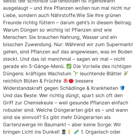
selbst der schönste Gartenboden ist irgendwann
ausgelaugt – und Ihre Pflanzen wollen nun mal nicht nur
Liebe, sondern auch Nährstoffe.Wie Sie Ihre grünen
Freunde richtig füttern – darum geht’s in diesem Beitrag.
Warum Düngen so wichtig ist Pflanzen sind wie
Menschen: Sie brauchen Nahrung, Wasser und ein
bisschen Zuwendung. Nur: Während wir zum Supermarkt
gehen, sind Pflanzen auf das angewiesen, was im Boden
steckt. Und das ist manchmal – sagen wir mal – nicht
gerade ein 5-Gänge-Menü.
Die Vorteile des richtigen
Düngens: kräftiges Wachstum
leuchtende Blätter
reichlich Blüten & Früchte
bessere
Widerstandskraft gegen Schädlinge & Krankheiten
Und das Beste: Wer richtig düngt, spart sich oft den
Griff zur Chemiekeule – weil gesunde Pflanzen einfach
robuster sind. Welche Düngerarten gibt es – und wann
sind sie sinnvoll? Es gibt mehr Düngerarten als
Gartenzwerge im Baumarkt – aber keine Sorge: Wir
bringen Licht ins Dunkel!
1. Organisch oder