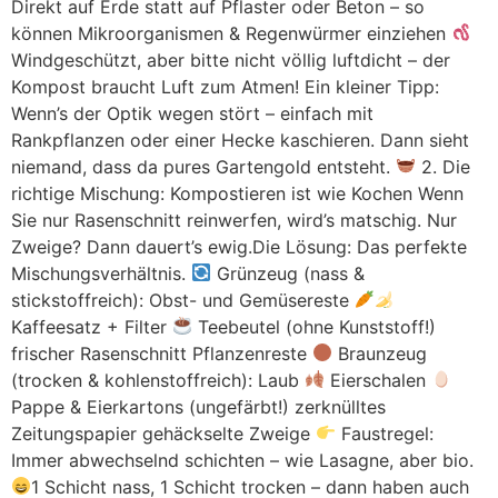
Direkt auf Erde statt auf Pflaster oder Beton – so
können Mikroorganismen & Regenwürmer einziehen
Windgeschützt, aber bitte nicht völlig luftdicht – der
Kompost braucht Luft zum Atmen! Ein kleiner Tipp:
Wenn’s der Optik wegen stört – einfach mit
Rankpflanzen oder einer Hecke kaschieren. Dann sieht
niemand, dass da pures Gartengold entsteht.
2. Die
richtige Mischung: Kompostieren ist wie Kochen Wenn
Sie nur Rasenschnitt reinwerfen, wird’s matschig. Nur
Zweige? Dann dauert’s ewig.Die Lösung: Das perfekte
Mischungsverhältnis.
Grünzeug (nass &
stickstoffreich): Obst- und Gemüsereste
Kaffeesatz + Filter
Teebeutel (ohne Kunststoff!)
frischer Rasenschnitt Pflanzenreste
Braunzeug
(trocken & kohlenstoffreich): Laub
Eierschalen
Pappe & Eierkartons (ungefärbt!) zerknülltes
Zeitungspapier gehäckselte Zweige
Faustregel:
Immer abwechselnd schichten – wie Lasagne, aber bio.
1 Schicht nass, 1 Schicht trocken – dann haben auch