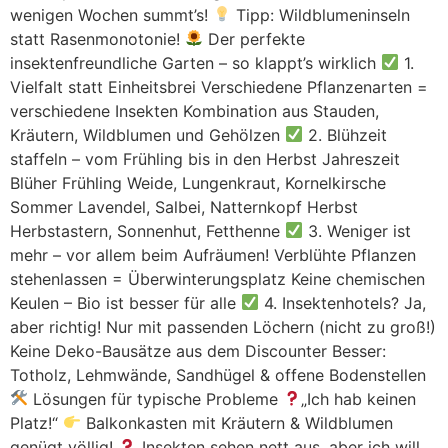
wenigen Wochen summt’s!
Tipp: Wildblumeninseln
statt Rasenmonotonie!
Der perfekte
insektenfreundliche Garten – so klappt’s wirklich
1.
Vielfalt statt Einheitsbrei Verschiedene Pflanzenarten =
verschiedene Insekten Kombination aus Stauden,
Kräutern, Wildblumen und Gehölzen
2. Blühzeit
staffeln – vom Frühling bis in den Herbst Jahreszeit
Blüher Frühling Weide, Lungenkraut, Kornelkirsche
Sommer Lavendel, Salbei, Natternkopf Herbst
Herbstastern, Sonnenhut, Fetthenne
3. Weniger ist
mehr – vor allem beim Aufräumen! Verblühte Pflanzen
stehenlassen = Überwinterungsplatz Keine chemischen
Keulen – Bio ist besser für alle
4. Insektenhotels? Ja,
aber richtig! Nur mit passenden Löchern (nicht zu groß!)
Keine Deko-Bausätze aus dem Discounter Besser:
Totholz, Lehmwände, Sandhügel & offene Bodenstellen
Lösungen für typische Probleme
„Ich hab keinen
Platz!“
Balkonkasten mit Kräutern & Wildblumen
genügt völlig!
„Insekten sehen nett aus, aber ich will