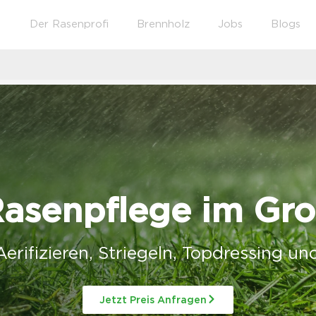
Der Rasenprofi
Brennholz
Jobs
Blogs
 Rasenpflege im G
 Aerifizieren, Striegeln, Topdressing u
Jetzt Preis Anfragen