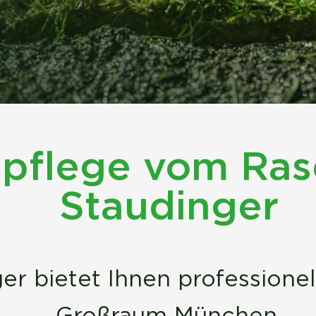
pflege vom Ras
Staudinger
er bietet Ihnen professione
Großraum München.