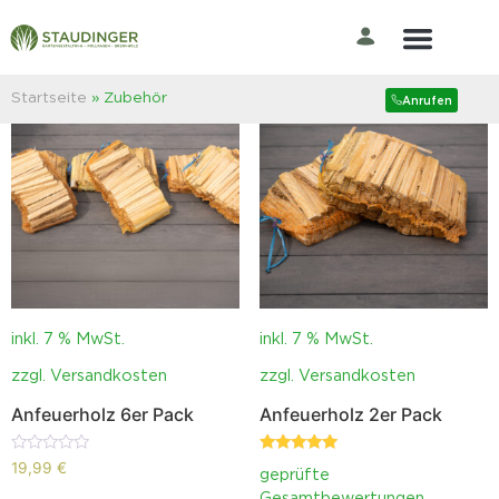
Zubehör
Der Rasenprofi
Startseite
»
Zubehör
Anrufen
inkl. 7 % MwSt.
inkl. 7 % MwSt.
zzgl.
Versandkosten
zzgl.
Versandkosten
Anfeuerholz 6er Pack
Anfeuerholz 2er Pack
Bewertet
Bewertet mit
19,99
€
geprüfte
mit
5.00
0
von 5
Gesamtbewertungen