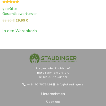
Bewertet mit
geprüfte
4.95
von 5
Gesamtbewertungen
39,95
€
29,95
€
In den Warenkorb
Fragen oder Probleme?
Bitte rufen Sie uns an.
Ihr Klaus Staudinger
+49 170 7672424
info@staudinger.ai
Unternehmen
Über uns