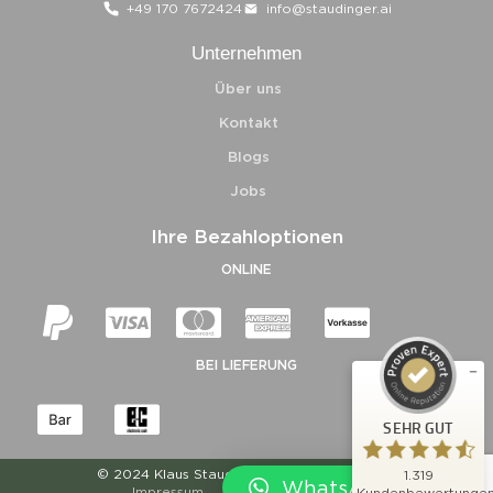
+49 170 7672424
info@staudinger.ai
Unternehmen
Über uns
Kontakt
Blogs
Jobs
Kundenbewertungen und Erfahrungen zu
Ihre Bezahloptionen
Klaus Staudinger
ONLINE
SEHR GUT
%
98
Empfehlungen auf
ProvenExpert.com
5,00
/
4,73
BEI LIEFERUNG
756
563
Bewertungen auf
2
Bewertungen von
SEHR GUT
ProvenExpert.com
anderen Quellen
© 2024 Klaus Staudinger. All rights reserved
1.319
Blick aufs ProvenExpert-Profil werfen
WhatsApp Chat
Impressum
Datenschutz
AGB
Kundenbewertunge