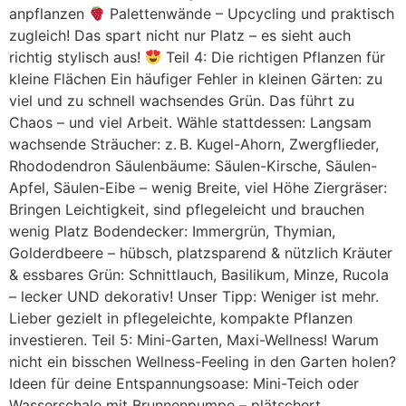
anpflanzen
Palettenwände – Upcycling und praktisch
zugleich! Das spart nicht nur Platz – es sieht auch
richtig stylisch aus!
Teil 4: Die richtigen Pflanzen für
kleine Flächen Ein häufiger Fehler in kleinen Gärten: zu
viel und zu schnell wachsendes Grün. Das führt zu
Chaos – und viel Arbeit. Wähle stattdessen: Langsam
wachsende Sträucher: z. B. Kugel-Ahorn, Zwergflieder,
Rhododendron Säulenbäume: Säulen-Kirsche, Säulen-
Apfel, Säulen-Eibe – wenig Breite, viel Höhe Ziergräser:
Bringen Leichtigkeit, sind pflegeleicht und brauchen
wenig Platz Bodendecker: Immergrün, Thymian,
Golderdbeere – hübsch, platzsparend & nützlich Kräuter
& essbares Grün: Schnittlauch, Basilikum, Minze, Rucola
– lecker UND dekorativ! Unser Tipp: Weniger ist mehr.
Lieber gezielt in pflegeleichte, kompakte Pflanzen
investieren. Teil 5: Mini-Garten, Maxi-Wellness! Warum
nicht ein bisschen Wellness-Feeling in den Garten holen?
Ideen für deine Entspannungsoase: Mini-Teich oder
Wasserschale mit Brunnenpumpe – plätschert