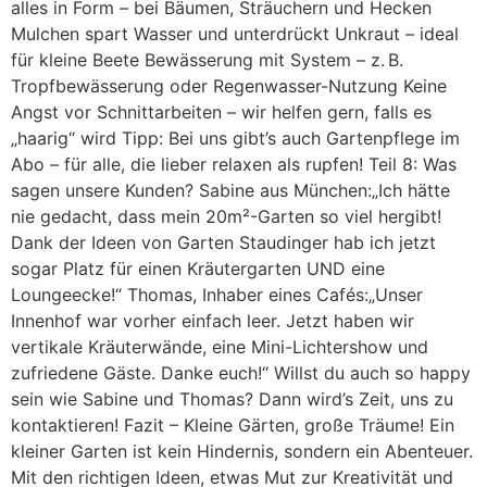
alles in Form – bei Bäumen, Sträuchern und Hecken
Mulchen spart Wasser und unterdrückt Unkraut – ideal
für kleine Beete Bewässerung mit System – z. B.
Tropfbewässerung oder Regenwasser-Nutzung Keine
Angst vor Schnittarbeiten – wir helfen gern, falls es
„haarig“ wird Tipp: Bei uns gibt’s auch Gartenpflege im
Abo – für alle, die lieber relaxen als rupfen! Teil 8: Was
sagen unsere Kunden? Sabine aus München:„Ich hätte
nie gedacht, dass mein 20m²-Garten so viel hergibt!
Dank der Ideen von Garten Staudinger hab ich jetzt
sogar Platz für einen Kräutergarten UND eine
Loungeecke!“ Thomas, Inhaber eines Cafés:„Unser
Innenhof war vorher einfach leer. Jetzt haben wir
vertikale Kräuterwände, eine Mini-Lichtershow und
zufriedene Gäste. Danke euch!“ Willst du auch so happy
sein wie Sabine und Thomas? Dann wird’s Zeit, uns zu
kontaktieren! Fazit – Kleine Gärten, große Träume! Ein
kleiner Garten ist kein Hindernis, sondern ein Abenteuer.
Mit den richtigen Ideen, etwas Mut zur Kreativität und